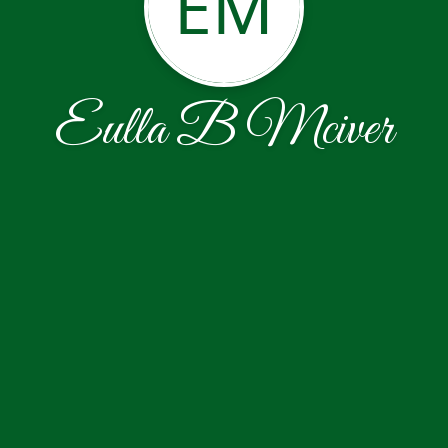
EM
Eulla B Mciver